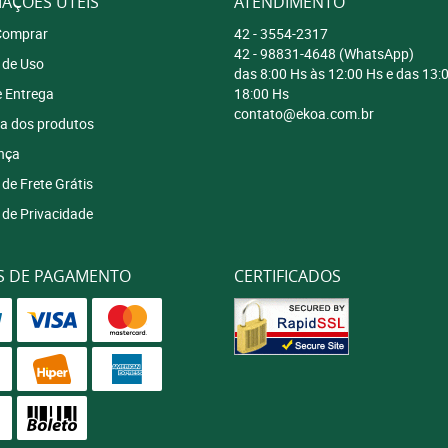
AÇÕES ÚTEIS
ATENDIMENTO
omprar
42 -
3554-2317
42 -
98831-4648
(WhatsApp)
 de Uso
das 8:00 Hs às 12:00 Hs e das 13:
e Entrega
18:00 Hs
contato@ekoa.com.br
a dos produtos
nça
 de Frete Grátis
a de Privacidade
S DE PAGAMENTO
CERTIFICADOS