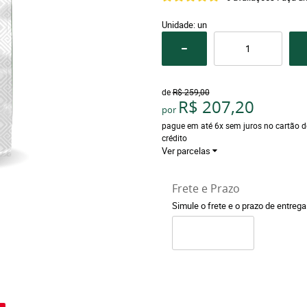
Unidade: un
de
R$ 259,00
R$ 207,20
por
pague em até 6x sem juros no cartão d
crédito
Ver parcelas
Frete e Prazo
Simule o frete e o prazo de entreg
o