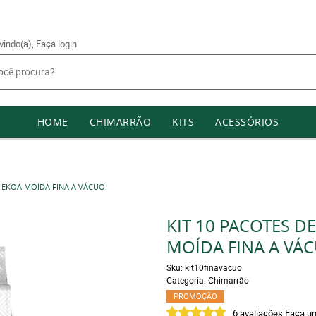
vindo(a),
Faça login
HOME
CHIMARRÃO
KITS
ACESSÓRIOS
E EKOA MOÍDA FINA A VÁCUO
KIT 10 PACOTES D
MOÍDA FINA A VÁ
Sku:
kit10finavacuo
Categoria:
Chimarrão
PROMOÇÃO
6 avaliações
Faça um