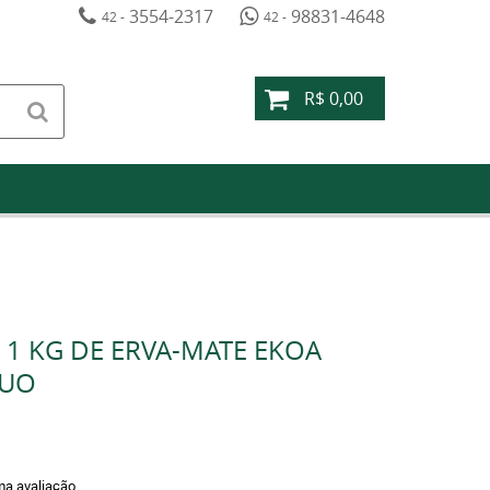
3554-2317
98831-4648
42 -
42 -
R$ 0,00
E 1 KG DE ERVA-MATE EKOA
CUO
a avaliação