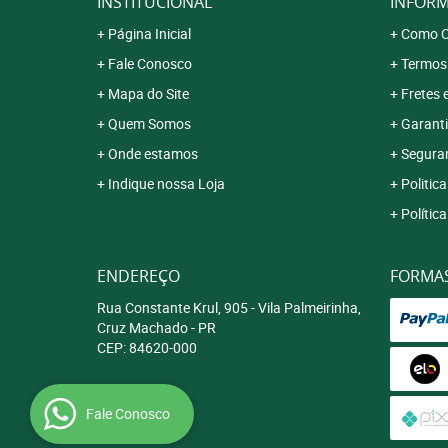
INSTITUCIONAL
INFORM
Página Inicial
Como C
Fale Conosco
Termos
Mapa do Site
Fretes 
Quem Somos
Garanti
Onde estamos
Segura
Indique nossa Loja
Politica
Polític
ENDEREÇO
FORMA
Rua Constante Krul, 905
-
Vila Palmeirinha,
Cruz Machado
-
PR
CEP: 84620-000
Fale Conosco